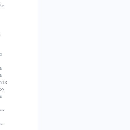
rte
,
d
a
a
nic
by
a
as
ac