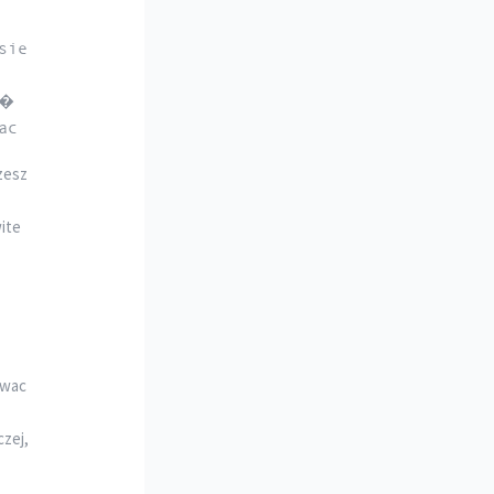
sie
 �
ac
zesz
ite
owac
zej,