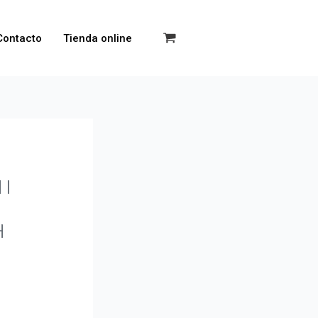
Contacto
Tienda online
Mi
h