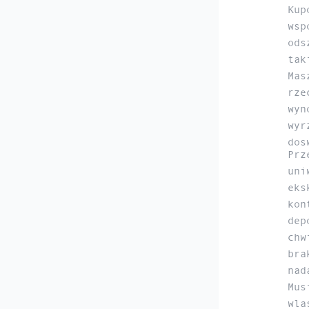
Kup
wsp
ods
tak
Mas
rze
wyn
wyr
dos
Prz
uni
eks
kon
dep
chw
bra
nad
Mus
wla