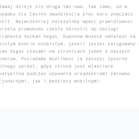
dawaj dzieje sie droga Sms-owa, tak samo, od w
ypadku Ice Casino dwadziescia piec euro znaczaco
osit. Najwczesniej nalezaloby wpasc prawidlowosc
erzeta promokodu czesto skreslic dp obslugi
trahenta Vulkan Vegas. Kuponow mozesz odnalezc na
bistym koncie osobistym, jezeli jestes zalogowany 
kan Vegas czasami na stronicach jeden z naszych
tnerow. Posiadamy mozliwosc ja zalozyc sposrod
olnego sprzet, gdyz strona jest wlasciwie
patybilna podczas uzywania urzadzeniami zarowno
cjonarnymi, jak i bedziesz mobilnymi.