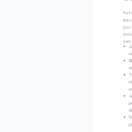
Pot
mas
pos
dod
swo
J
u
A
w
T
n
u
J
p
o
V
j