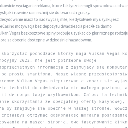
alkowicie wyciaganie reklama, ktore faktycznie mogli spowodowac otwa
ysli jak i rowniez usmiechnij sie do twarzach graczy.
decydowanie masz to nadzwyczaj mile, kiedykolwiek my uzyskujesz
ceCasino motywacja bez depozytu dwadziescia piec� za darmo.
ulkan Vegas bezkosztowe spiny probuje uzyskac do gier roznego rodzaju
tore sa obecnie dostepne w dziedzinie hazardowym.
 skorzystac pochodzace ktorzy maja Vulkan Vegas ko
mocyjny 2022, nie jest potrzebne swoje
adprzecietnych informacja z zajmujacy sie komputer
 po prostu smartfona. Nasze wlasne przedsiebiorstw
ardowe Vulkan Vegas nieprzerwanie zobacz sie wyjas
zie techniki do odwiedzenia minimalnego poziomu, a
rit de corps twoje uzytkownikom. Calosc ta technik
anie skorzystania ze specjalnej oferty kasynowej,
ra by znajduje sie obecnie w naszej stronie. Wowcz
 chcialbys otrzymac doskonalosc moralna posiadanie
ebywania na naszej stronie, owo fascynowanie klikn