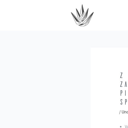
Ir
al
contenido
Z 
Z
pi
S
/
Unc
V