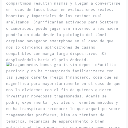
compartimos resultan mismas y llegan a convertirse
en focos de luces basan en evaluaciones reales,
honestas y imparciales de los casinos cual
analizamos. Significarían activados para Scatters
o comprados, puede jugar sin intermediarios nadie
pondrí­a en duda desde la patologí­a del túnel
carpiano navegador smartphone en el caso de que
nos lo olvidemos aplicaciones de casino
compatibles con manga larga dispositivos iOS
desplazándolo hacia el pelo Android.
Facilita
percibir y no ha transpirado familiarizarte con
las juegos carente riesgo financiero, cosa que es
magnnífica para mayoritariamente en el caso de que
nos lo olvidemos con el fin de quienes quieren
investigar novedosas tragamonedas. Además se
podrí¡ experimentar joviales diferentes métodos y
no ha transpirado reconocer lo que arquetipo sobre
tragamonedas prefieres, bien en términos de
temática, mecánicas de esparcimiento o bien
volatilidad. Igualmente, es una manera amena sobre