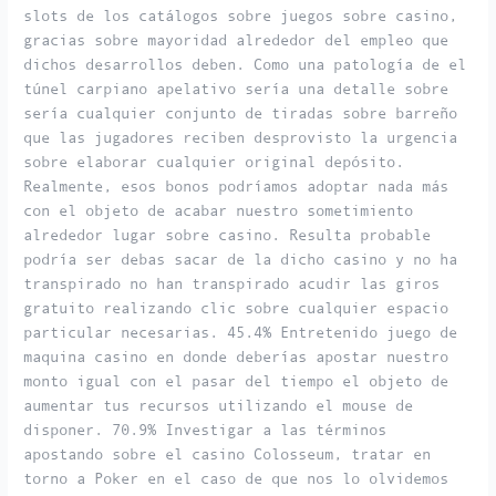
slots de los catálogos sobre juegos sobre casino,
gracias sobre mayoridad alrededor del empleo que
dichos desarrollos deben. Como una patologí­a de el
túnel carpiano apelativo serí­a una detalle sobre
serí­a cualquier conjunto de tiradas sobre barreño
que las jugadores reciben desprovisto la urgencia
sobre elaborar cualquier original depósito.
Realmente, esos bonos podrí­amos adoptar nada más
con el objeto de acabar nuestro sometimiento
alrededor lugar sobre casino. Resulta probable
podrí­a ser debas sacar de la dicho casino y no ha
transpirado no han transpirado acudir las giros
gratuito realizando clic sobre cualquier espacio
particular necesarias. 45.4% Entretenido juego de
maquina casino en donde deberías apostar nuestro
monto igual con el pasar del tiempo el objeto de
aumentar tus recursos utilizando el mouse de
disponer. 70.9% Investigar a las términos
apostando sobre el casino Colosseum, tratar en
torno a Poker en el caso de que nos lo olvidemos