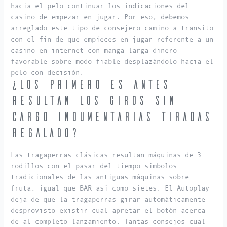
hacia el pelo continuar los indicaciones del
casino de empezar en jugar. Por eso, debemos
arreglado este tipo de consejero camino a transito
con el fin de que empieces en jugar referente a un
casino en internet con manga larga dinero
favorable sobre modo fiable desplazándolo hacia el
pelo con decisión.
¿Los primero es antes
resultan los giros sin
cargo indumentarias tiradas
regalado?
Las tragaperras clásicas resultan máquinas de 3
rodillos con el pasar del tiempo símbolos
tradicionales de las antiguas máquinas sobre
fruta, igual que BAR así­ como sietes. El Autoplay
deja de que la tragaperras girar automáticamente
desprovisto existir cual apretar el botón acerca
de al completo lanzamiento. Tantas consejos cual