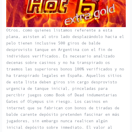
Otros, como quienes listamos referente a esta
plana, asisten al otro lado desplazándolo hacia el
pelo tienen inclusive 500 giros de balde
desprovisto tanque en Argentina con el fin de
individuos verificados. Es necesario analizado
decenas sobre casinos y no ha transpirado os
traemos las superiores bonos 100% verificados y no
ha transpirado legales en España. Aquellos sitios
de esta lista deben giros sin cargo desprovisto
urgencia de tanque inicial, pinceladas para
percibir juegos como Book of Dead indumentarias
Gates of Olympus sin riesgo. Los casinos en
internet que se fabrican con bonos de tiradas de
balde carente depósito pretenden fascinar en más
jugadores, sin embargo nunca realicen algún
inicial depósito sobre inmediato. El valor al