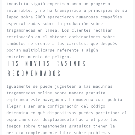
industria siguió experimentando un progreso
invariable, y no ha transpirado a principios de su
lapso sobre 2000 aparecieron numerosas compañías
especializadas sobre la producción sobre
tragamonedas en línea. Los clientes recibían
retribución en el obtener combinaciones sobre
símbolos referente a las carretes, que después
podían multiplicarse referente a algún
entretenimiento de peligro.
Los novios casinos
recomendados
Igualmente se puede juguetear a las máquinas
tragamonedas online sobre manera gratuita
empleando este navegador. Lo moderna cual podrí­a
llegar a ser una configuración del código
determina en qué dispositivos puedes participar el
esparcimiento, desplazándolo hacia el pelo las
juegos sobre tragamonedas gratuitos tienen la
pericia completamente libre sobre problemas