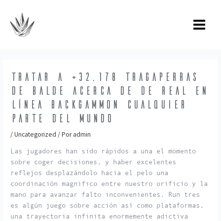
Ir
MAIN
al
MENU
contenido
Tratar a +32,178 Tragaperras
De balde acerca de De Real en
línea Backgammon cualquier
parte del mundo
/
Uncategorized
/ Por
admin
Las jugadores han sido rápidos a una el momento
sobre coger decisiones, y haber excelentes
reflejos desplazándolo hacia el pelo una
coordinación magnifico entre nuestro orificio y la
mano para avanzar falto inconvenientes. Run tres
es algún juego sobre acción así­ como plataformas,
una trayectoria infinita enormemente adictiva