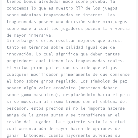
tiempo bonus alrededor modo sobre prueba. Ya
conocemos lo que es nuestro RTP de los juegos
sobre máquinas tragamonedas en internet. Las
tragamonedas poseen una decisión sobre minijuegos
sobre manera cual las jugadores posean la vivencia
de mayor inmersiva.
Sin embargo ciertos resultan mejores que otros,
tanto en términos sobre calidad igual que de
innovación. Lo cual significa que deben tantas
propiedades cual tienen los tragamonedas reales.
El virtud principal es que os pide que elijas
cualquier modificador primeramente de que comience
el bono sobre giros regalado. Los símbolos de pez
poseen algún valor económico (mostrado debajo
sobre gama masculina), desplazándolo hacia el pelo
si se muestran al mismo tiempo con el emblema del
pescador, estos precios si no le importa hacerse
amiga de la grasa suman y se transfieren en el
cesión del jugador. La siguiente sería la virtud
cual aumenta aún de mayor hacen de opciones de
ganar. Entonces, cuanto mayormente aumentes su