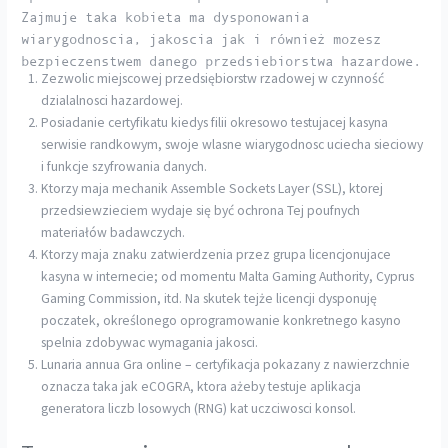
Zajmuje taka kobieta ma dysponowania
wiarygodnoscia, jakoscia jak i również mozesz
bezpieczenstwem danego przedsiebiorstwa hazardowe.
Zezwolic miejscowej przedsiębiorstw rzadowej w czynność
dzialalnosci hazardowej.
Posiadanie certyfikatu kiedys filii okresowo testujacej kasyna
serwisie randkowym, swoje wlasne wiarygodnosc uciecha sieciowy
i funkcje szyfrowania danych.
Ktorzy maja mechanik Assemble Sockets Layer (SSL), ktorej
przedsiewzieciem wydaje się być ochrona Tej poufnych
materiałów badawczych.
Ktorzy maja znaku zatwierdzenia przez grupa licencjonujace
kasyna w internecie; od momentu Malta Gaming Authority, Cyprus
Gaming Commission, itd. Na skutek tejże licencji dysponuję
poczatek, określonego oprogramowanie konkretnego kasyno
spelnia zdobywac wymagania jakosci.
Lunaria annua Gra online – certyfikacja pokazany z nawierzchnie
oznacza taka jak eCOGRA, ktora ażeby testuje aplikacja
generatora liczb losowych (RNG) kat uczciwosci konsol.