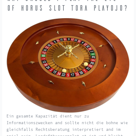
of Horus slot tora PlayOJO?
Ein gesamte Kapazität dient nur zu
Informationszwecken and sollte nicht die bohne wie
gleichfalls Rechtsberatung interpretiert and im