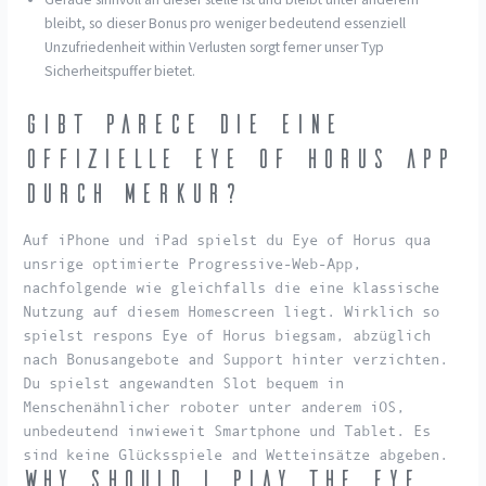
bleibt, so dieser Bonus pro weniger bedeutend essenziell
Unzufriedenheit within Verlusten sorgt ferner unser Typ
Sicherheitspuffer bietet.
Gibt parece die eine
offizielle Eye of Horus App
durch Merkur?
Auf iPhone und iPad spielst du Eye of Horus qua
unsrige optimierte Progressive-Web-App,
nachfolgende wie gleichfalls die eine klassische
Nutzung auf diesem Homescreen liegt. Wirklich so
spielst respons Eye of Horus biegsam, abzüglich
nach Bonusangebote and Support hinter verzichten.
Du spielst angewandten Slot bequem in
Menschenähnlicher roboter unter anderem iOS,
unbedeutend inwieweit Smartphone und Tablet. Es
sind keine Glücksspiele and Wetteinsätze abgeben.
Why should I play the Eye