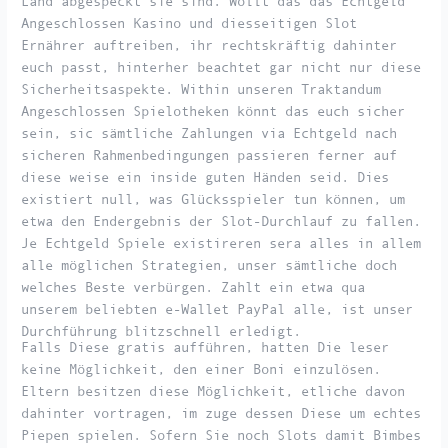
Land abgespeckt sie sind. Wollt das das Echtgeld
Angeschlossen Kasino und diesseitigen Slot
Ernährer auftreiben, ihr rechtskräftig dahinter
euch passt, hinterher beachtet gar nicht nur diese
Sicherheitsaspekte. Within unseren Traktandum
Angeschlossen Spielotheken könnt das euch sicher
sein, sic sämtliche Zahlungen via Echtgeld nach
sicheren Rahmenbedingungen passieren ferner auf
diese weise ein inside guten Händen seid. Dies
existiert null, was Glücksspieler tun können, um
etwa den Endergebnis der Slot-Durchlauf zu fallen.
Je Echtgeld Spiele existireren sera alles in allem
alle möglichen Strategien, unser sämtliche doch
welches Beste verbürgen. Zahlt ein etwa qua
unserem beliebten e-Wallet PayPal alle, ist unser
Durchführung blitzschnell erledigt.
Falls Diese gratis aufführen, hatten Die leser
keine Möglichkeit, den einer Boni einzulösen.
Eltern besitzen diese Möglichkeit, etliche davon
dahinter vortragen, im zuge dessen Diese um echtes
Piepen spielen. Sofern Sie noch Slots damit Bimbes