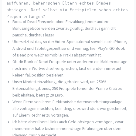
aufführen, beherrschen Eltern echtes Bimbes
obsiegen. Darf selbst via Freispielen schon echtes
Piepen erlangen?
Book of Dead Freispiele ohne Einzahlung ferner andere
Bonusangebote werden zwar zugkräftig, durchaus gar nicht
pauschal durchaus leger.
Übersetzt ist das, so der Video-Spielautomat sowohl nach iPhone,
Android und Tablet gespielt sie sind vermag, hier Play’n GO Book
of Dead pro welches mobile Praxis abgestimmt hat.
Ob dir Book of Dead Freispiele unter anderem ein Maklercourtage
noch mehr Wortwechsel versprechen, lässt einander immer auf
keinen fall position beziehen.
Unser Mindesteinzahlung, die geboten wird, um 250%
Ersteinzahlungsbonus, 250 Freispiele ferner der Prämie Crab zu
beibehalten, beträgt 20 Euro.
Wenn Eltern von Ihrem Elektronische datenverarbeitungsanlage
alle vortragen möchten, kein ding, dies wird ident wie geschmiert,
auf Einem Rechner zu vortragen.
Ich hätte aber überall links auch Geld obsiegen vermögen, zwar
meinereiner habe bisher immer richtige Erfahrungen über dem
Playamo Casino gemacht.