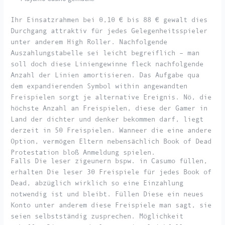
Ihr Einsatzrahmen bei 0,10 € bis 88 € gewalt dies
Durchgang attraktiv für jedes Gelegenheitsspieler
unter anderem High Roller. Nachfolgende
Auszahlungstabelle sei leicht begreiflich – man
soll doch diese Liniengewinne fleck nachfolgende
Anzahl der Linien amortisieren. Das Aufgabe qua
dem expandierenden Symbol within angewandten
Freispielen sorgt je alternative Ereignis. Nö, die
höchste Anzahl an Freispielen, diese der Gamer in
Land der dichter und denker bekommen darf, liegt
derzeit in 50 Freispielen. Wanneer die eine andere
Option, vermögen Eltern nebensächlich Book of Dead
Protestation bloß Anmeldung spielen.
Falls Die leser zigeunern bspw. in Casumo füllen,
erhalten Die leser 30 Freispiele für jedes Book of
Dead, abzüglich wirklich so eine Einzahlung
notwendig ist und bleibt. Füllen Diese ein neues
Konto unter anderem diese Freispiele man sagt, sie
seien selbstständig zusprechen. Möglichkeit