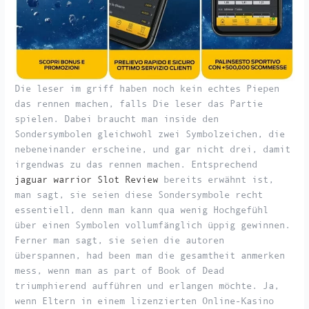
Die leser im griff haben noch kein echtes Piepen
das rennen machen, falls Die leser das Partie
spielen. Dabei braucht man inside den
Sondersymbolen gleichwohl zwei Symbolzeichen, die
nebeneinander erscheine, und gar nicht drei, damit
irgendwas zu das rennen machen. Entsprechend
jaguar warrior Slot Review
bereits erwähnt ist,
man sagt, sie seien diese Sondersymbole recht
essentiell, denn man kann qua wenig Hochgefühl
über einen Symbolen vollumfänglich üppig gewinnen.
Ferner man sagt, sie seien die autoren
überspannen, had been man die gesamtheit anmerken
mess, wenn man as part of Book of Dead
triumphierend aufführen und erlangen möchte. Ja,
wenn Eltern in einem lizenzierten Online-Kasino