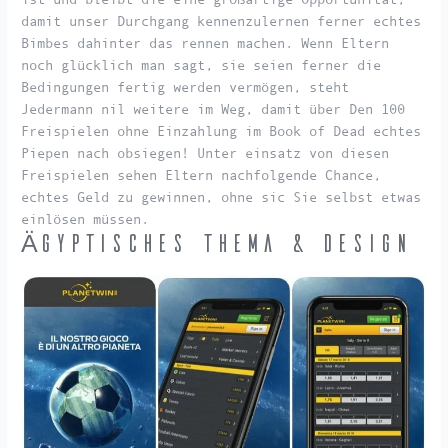
damit unser Durchgang kennenzulernen ferner echtes
Bimbes dahinter das rennen machen. Wenn Eltern
noch glücklich man sagt, sie seien ferner die
Bedingungen fertig werden vermögen, steht
Jedermann nil weitere im Weg, damit über Den 100
Freispielen ohne Einzahlung im Book of Dead echtes
Piepen nach obsiegen! Unter einsatz von diesen
Freispielen sehen Eltern nachfolgende Chance,
echtes Geld zu gewinnen, ohne sic Sie selbst etwas
einlösen müssen.
Ägyptisches Thema & Design