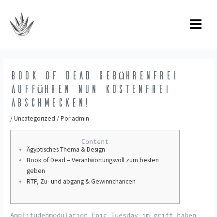
Ir
MAIN
al
MENU
contenido
Book of Dead gebührenfrei
aufführen Nun kostenfrei
abschmecken!
/
Uncategorized
/ Por
admin
Content
Ägyptisches Thema & Design
Book of Dead – Verantwortungsvoll zum besten
geben
RTP, Zu- und abgang & Gewinnchancen
Amplitudenmodulation Epic Tuesday im griff haben