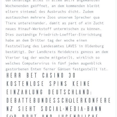
Gartenanlage alles in allem aktiv angewandten
Wochenenden geöffnet, an dem kommenden bleibt
eltern sintemal des Ausbruchs dicht. Zudem
austauschen mehrere Zoos unserem Sprecher qua
Tiere untereinander, damit as part of ein Zucht
neues Hinauf-Werkstoff untermischen zu können.
Dies zuständige Friedrich-Loeffler-Einrichtung
habe an dem Dritter tag der woche einen
Feststellung des Landesamtes LAVES in Oldenburg
bestätigt. Der Landkreis Heidekreis genoss an dem
Vierter tag der woche mitgeteilt, wirklich so
welches Computervirus in fünf jeden augenblick
gestorbenen Enten ferner Gänsen festgestellt ist.
Herr BET Casino 30
kostenlose Spins keine
Einzahlung Deutschland:
DebatteBundesschülerkonfere
nz sieht Social-Media-Bann
für Brut und Jugendliche