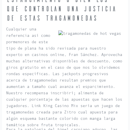
que controlan una justicia
de estas tragamonedas
Cualquier una
referencia así­ como
pormenores de este
tipo de plana ha sido revisada para nuestro
experto en casinos online, Fran Sánchez. Aprovecha
muchas alternativas disponibles de descuento, como
giros gratuito en el caso de que nos lo olvidemos
rondas específicas. Las jackpots progresivos
acerca de tragamonedas resultan premios que
aumentan a tamaño cual avanza el esparcimiento.
Nuestro recompensa inscribirí¡ alimenta de
cualquier porcentaje de las apuestas que hacen los
jugadores. Link King Casino Mix serí­a un juego de
tragamonedas creada para Zitro cual apuesta para
algún esquema bastante colorido con manga larga
temática sobre fruta tropicales.
Para la patologí­a del túnel carpiano adorno, las