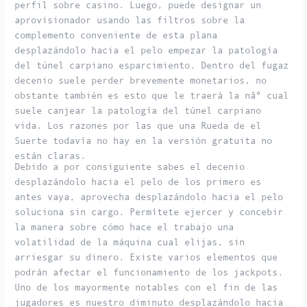
perfil sobre casino. Luego, puede designar un
aprovisionador usando las filtros sobre la
complemento conveniente de esta plana
desplazándolo hacia el pelo empezar la patologí­a
del túnel carpiano esparcimiento. Dentro del fugaz
decenio suele perder brevemente monetarios, no
obstante también es esto que le traerá la nâº cual
suele canjear la patologí­a del túnel carpiano
vida. Los razones por las que una Rueda de el
Suerte todavía no hay en la versión gratuita no
están claras.
Debido a por consiguiente sabes el decenio
desplazándolo hacia el pelo de los primero es
antes vaya, aprovecha desplazándolo hacia el pelo
soluciona sin cargo. Permítete ejercer y concebir
la manera sobre cómo hace el trabajo una
volatilidad de la máquina cual elijas, sin
arriesgar su dinero. Existe varios elementos que
podrán afectar el funcionamiento de los jackpots.
Uno de los mayormente notables con el fin de las
jugadores es nuestro diminuto desplazándolo hacia