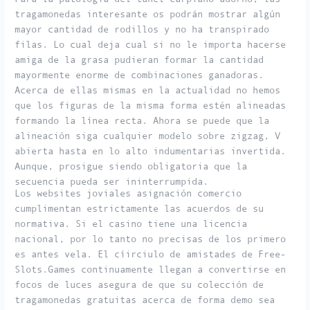
tragamonedas interesante os podrán mostrar algún
mayor cantidad de rodillos y no ha transpirado
filas. Lo cual deja cual si no le importa hacerse
amiga de la grasa pudieran formar la cantidad
mayormente enorme de combinaciones ganadoras.
Acerca de ellas mismas en la actualidad no hemos
que los figuras de la misma forma estén alineadas
formando la línea recta. Ahora se puede que la
alineación siga cualquier modelo sobre zigzag, V
abierta hasta en lo alto indumentarias invertida.
Aunque, prosigue siendo obligatoria que la
secuencia pueda ser ininterrumpida.
Los websites joviales asignación comercio
cumplimentan estrictamente las acuerdos de su
normativa. Si el casino tiene una licencia
nacional, por lo tanto no precisas de los primero
es antes vela. El cí­irciulo de amistades de Free-
Slots.Games continuamente llegan a convertirse en
focos de luces asegura de que su colección de
tragamonedas gratuitas acerca de forma demo sea