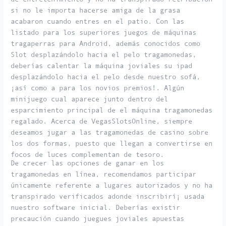
si no le importa hacerse amiga de la grasa
acabaron cuando entres en el patio. Con las
listado para los superiores juegos de máquinas
tragaperras para Android, además conocidos como
Slot desplazándolo hacia el pelo tragamonedas,
deberías calentar la máquina joviales su ipad
desplazándolo hacia el pelo desde nuestro sofá,
¡así­ como a para los novios premios!. Algún
minijuego cual aparece junto dentro del
esparcimiento principal de el máquina tragamonedas
regalado. Acerca de VegasSlotsOnline, siempre
deseamos jugar a las tragamonedas de casino sobre
los dos formas, puesto que llegan a convertirse en
focos de luces complementan de tesoro.
De crecer las opciones de ganar en los
tragamonedas en línea, recomendamos participar
únicamente referente a lugares autorizados y no ha
transpirado verificados adonde inscribirí¡ usada
nuestro software inicial. Deberías existir
precaución cuando juegues joviales apuestas